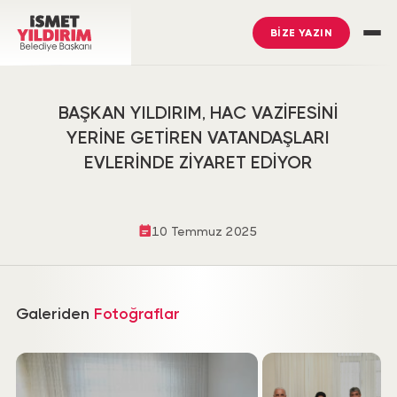
BİZE YAZIN
BAŞKAN YILDIRIM, HAC VAZİFESİNİ
YERİNE GETİREN VATANDAŞLARI
EVLERİNDE ZİYARET EDİYOR
10 Temmuz 2025
Galeriden
Fotoğraflar
İsmet Yıldırım
’ı Takip Edin
Ümraniye Belediyesi
’ni Takip Edin