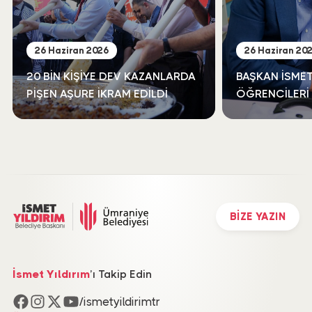
26 Haziran 2026
26 Haziran 20
20 BİN KİŞİYE DEV KAZANLARDA
BAŞKAN İSMET
PİŞEN AŞURE İKRAM EDİLDİ
ÖĞRENCİLERİ
YALNIZ BIRAK
BİZE YAZIN
İsmet Yıldırım
’ı Takip Edin
/ismetyildirimtr