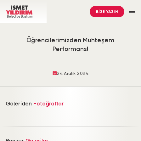
BİZE YAZIN
Öğrencilerimizden Muhteşem
Performans!
24 Aralık 2024
Galeriden
Fotoğraflar
İsmet Yıldırım
’ı Takip Edin
Ümraniye Belediyesi
’ni Takip Edin
Benzer
Galeriler