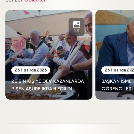
12
PAYLAŞ
Fotoğrafı İndir
26 Haziran 2026
26 Haziran 20
20 BİN KİŞİYE DEV KAZANLARDA
BAŞKAN İSMET
PİŞEN AŞURE İKRAM EDİLDİ
ÖĞRENCİLERİ
YALNIZ BIRAK