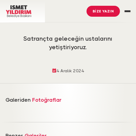
BİZE YAZIN
Satrançta geleceğin ustalarını
yetiştiriyoruz.
4 Aralık 2024
Galeriden
Fotoğraflar
İsmet Yıldırım
’ı Takip Edin
Ümraniye Belediyesi
’ni Takip Edin
Benzer
Galeriler