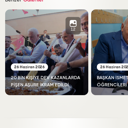
12
PAYLAŞ
Fotoğrafı İndir
26 Haziran 2026
26 Haziran 20
20 BİN KİŞİYE DEV KAZANLARDA
BAŞKAN İSMET
PİŞEN AŞURE İKRAM EDİLDİ
ÖĞRENCİLERİ
YALNIZ BIRAK