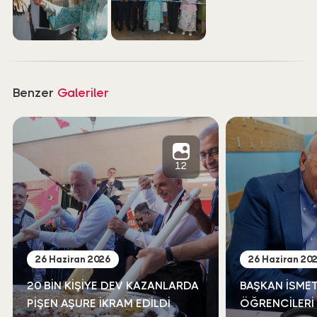
Benzer
Galeriler
12
26 Haziran 2026
26 Haziran 20
20 BİN KİŞİYE DEV KAZANLARDA
BAŞKAN İSMET
PİŞEN AŞURE İKRAM EDİLDİ
ÖĞRENCİLERİ