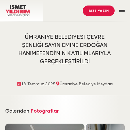
BİZE YAZIN
ÜMRANİYE BELEDİYESİ ÇEVRE
ŞENLİĞİ SAYIN EMİNE ERDOĞAN
HANIMEFENDİ’NİN KATILIMLARIYLA
GERÇEKLEŞTİRİLDİ
18 Temmuz 2025
Ümraniye Belediye Meydanı
İsmet Yıldırım
’ı Takip Edin
Galeriden
Fotoğraflar
Ümraniye Belediyesi
’ni Takip Edin