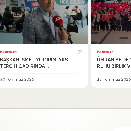
HABERLER
HABERLER
BAŞKAN İSMET YILDIRIM, YKS
ÜMRANİYE'DE
TERCİH ÇADIRINDA
RUHU BİRLİK 
GENÇLERLE BİR ARAYA GELDİ
İÇİNDE YAŞATI
30 Temmuz 2026
15 Temmuz 2026