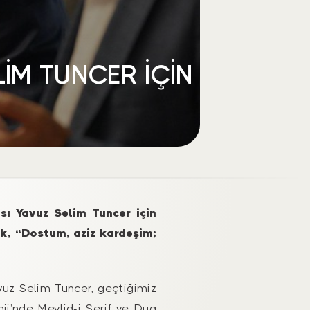
İM TUNCER İÇİN
sı Yavuz Selim Tuncer için
ak, “Dostum, aziz kardeşim;
vuz Selim Tuncer, geçtiğimiz
ii’nde Mevlid-i Şerif ve Dua