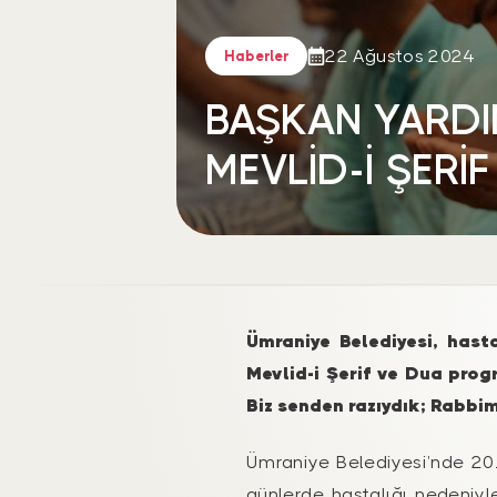
22 Ağustos 2024
Haberler
BAŞKAN YARDI
MEVLİD-İ ŞERİ
Ümraniye Belediyesi, hast
Mevlid-i Şerif ve Dua prog
Biz senden razıydık; Rabbi
Ümraniye Belediyesi’nde 201
günlerde hastalığı nedeniyl