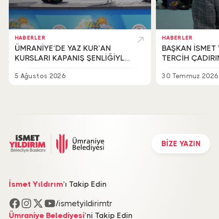
HABERLER
HABERLER
ÜMRANİYE’DE YAZ KUR’AN
BAŞKAN İSMET 
KURSLARI KAPANIŞ ŞENLİĞİYLE
TERCİH ÇADIR
TAÇLANDI
BİR ARAYA GEL
5 Ağustos 2026
30 Temmuz 2026
BİZE YAZIN
İsmet Yıldırım
’ı Takip Edin
/ismetyildirimtr
Ümraniye Belediyesi
’ni Takip Edin