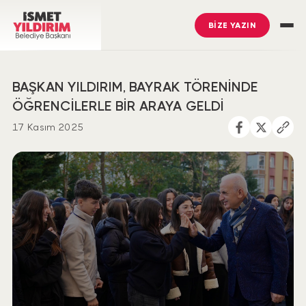
BİZE YAZIN
BAŞKAN YILDIRIM, BAYRAK TÖRENİNDE
ÖĞRENCİLERLE BİR ARAYA GELDİ
17 Kasım 2025
İsmet Yıldırım
’ı Takip Edin
Ümraniye Belediyesi
’ni Takip Edin