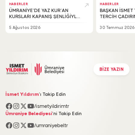
HABERLER
HABERLER
ÜMRANİYE’DE YAZ KUR’AN
BAŞKAN İSMET 
KURSLARI KAPANIŞ ŞENLİĞİYLE
TERCİH ÇADIR
TAÇLANDI
BİR ARAYA GEL
5 Ağustos 2026
30 Temmuz 2026
BİZE YAZIN
İsmet Yıldırım
’ı Takip Edin
/ismetyildirimtr
Ümraniye Belediyesi
’ni Takip Edin
/umraniyebeltr