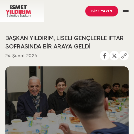
BİZE YAZIN
BAŞKAN YILDIRIM, LİSELİ GENÇLERLE İFTAR
SOFRASINDA BİR ARAYA GELDİ
24 Şubat 2026
İsmet Yıldırım
’ı Takip Edin
Ümraniye Belediyesi
’ni Takip Edin