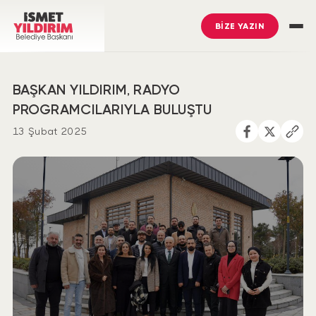
BİZE YAZIN
BAŞKAN YILDIRIM, RADYO
PROGRAMCILARIYLA BULUŞTU
13 Şubat 2025
İsmet Yıldırım
’ı Takip Edin
Ümraniye Belediyesi
’ni Takip Edin