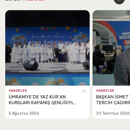
HABERLER
HABERLER
ÜMRANİYE’DE YAZ KUR’AN
BAŞKAN İSMET 
KURSLARI KAPANIŞ ŞENLİĞİYLE
TERCİH ÇADIR
TAÇLANDI
BİR ARAYA GEL
5 Ağustos 2026
30 Temmuz 2026