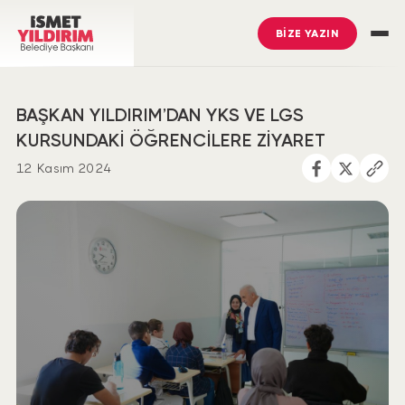
BİZE YAZIN
BAŞKAN YILDIRIM’DAN YKS VE LGS
KURSUNDAKİ ÖĞRENCİLERE ZİYARET
12 Kasım 2024
İsmet Yıldırım
’ı Takip Edin
Ümraniye Belediyesi
’ni Takip Edin