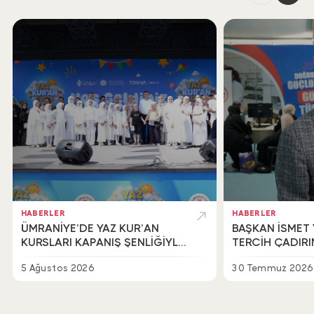
HABERLER
HABERLER
ÜMRANİYE’DE YAZ KUR’AN
BAŞKAN İSMET 
KURSLARI KAPANIŞ ŞENLİĞİYLE
TERCİH ÇADIR
TAÇLANDI
BİR ARAYA GEL
5 Ağustos 2026
30 Temmuz 2026