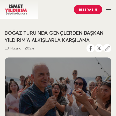
BİZE YAZIN
BOĞAZ TURU’NDA GENÇLERDEN BAŞKAN
YILDIRIM’A ALKIŞLARLA KARŞILAMA
13 Haziran 2024
İsmet Yıldırım
’ı Takip Edin
Ümraniye Belediyesi
’ni Takip Edin