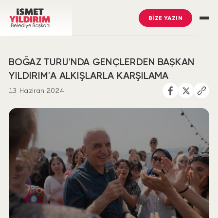
BİZE YAZIN
BOĞAZ TURU’NDA GENÇLERDEN BAŞKAN
YILDIRIM’A ALKIŞLARLA KARŞILAMA
13 Haziran 2024
İsmet Yıldırım
’ı Takip Edin
Ümraniye Belediyesi
’ni Takip Edin