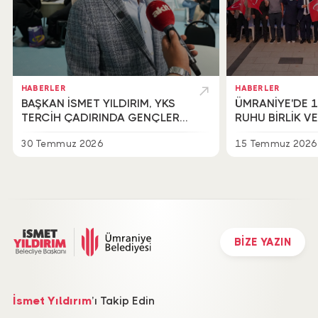
HABERLER
HABERLER
BAŞKAN İSMET YILDIRIM, YKS
ÜMRANİYE'DE 
TERCİH ÇADIRINDA GENÇLERLE
RUHU BİRLİK V
BİR ARAYA GELDİ
İÇİNDE YAŞATIL
30 Temmuz 2026
15 Temmuz 2026
BİZE YAZIN
İsmet Yıldırım
’ı Takip Edin