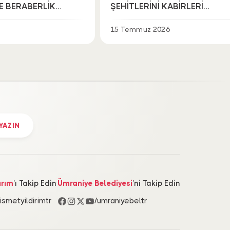
VE BERABERLİK
ŞEHİTLERİNİ KABİRLERİ
LDI
BAŞINDA YÂD ETTİ
15 Temmuz 2026
 YAZIN
ırım
’ı Takip Edin
Ümraniye Belediyesi
’ni Takip Edin
/ismetyildirimtr
/umraniyebeltr