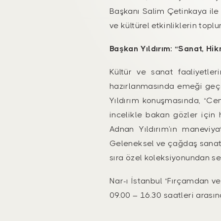
Başkanı Salim Çetinkaya ile 
ve kültürel etkinliklerin top
Başkan Yıldırım: “Sanat, Hi
Kültür ve sanat faaliyetle
hazırlanmasında emeği geçen
Yıldırım konuşmasında, “Cen
incelikle bakan gözler için h
Adnan Yıldırım’ın maneviyat
Geleneksel ve çağdaş sanat a
sıra özel koleksiyonundan se
Nar-ı İstanbul “Fırçamdan v
09.00 – 16.30 saatleri arasın