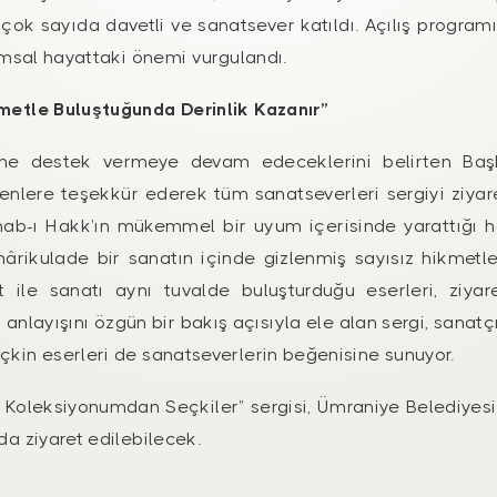
çok sayıda davetli ve sanatsever katıldı. Açılış programın
lumsal hayattaki önemi vurgulandı.
kmetle Buluştuğunda Derinlik Kazanır”
rine destek vermeye devam edeceklerini belirten Başk
lere teşekkür ederek tüm sanatseverleri sergiyi ziyar
ab-ı Hakk’ın mükemmel bir uyum içerisinde yarattığı h
ârikulade bir sanatın içinde gizlenmiş sayısız hikmetler 
 ile sanatı aynı tuvalde buluşturduğu eserleri, ziyar
nlayışını özgün bir bakış açısıyla ele alan sergi, sanatçı
çkin eserleri de sanatseverlerin beğenisine sunuyor.
e Koleksiyonumdan Seçkiler” sergisi, Ümraniye Belediyesi
da ziyaret edilebilecek.