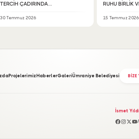
TERCİH ÇADIRINDA
RUHU BİRLİK 
GENÇLERLE BİR ARAYA GELDİ
İÇİNDE YAŞATI
30 Temmuz 2026
15 Temmuz 2026
zda
Projelerimiz
Haberler
Galeri
Ümraniye Belediyesi
BİZE
İsmet Yıld