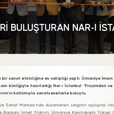
İ BULUŞTURAN NAR-I İST
 bir sanat etkinliğine ev sahipliği yaptı. Ümraniye İma
sam kimliğiyle hazırladığı Nar-ı İstanbul “Fırçamdan 
ırım’ın katılımıyla sanatseverlerle buluştu.
ve Sanat Merkezi’nde düzenlenen serginin açılışına; İst
e Başkanı İsmet Yıldırım, Ümraniye Kaymakamı Yüksel Ç