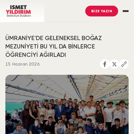
BİZE YAZIN
ÜMRANİYE’DE GELENEKSEL BOĞAZ
MEZUNİYETİ BU YIL DA BİNLERCE
ÖĞRENCİYİ AĞIRLADI
15 Haziran 2026
İsmet Yıldırım
’ı Takip Edin
Ümraniye Belediyesi
’ni Takip Edin