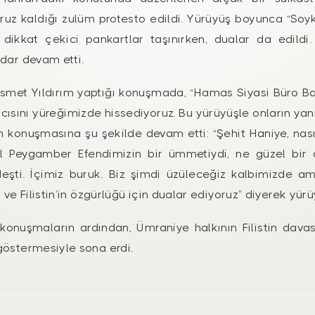
maruz kaldığı zulüm protesto edildi. Yürüyüş boyunca “So
 dikkat çekici pankartlar taşınırken, dualar da edild
dar devam etti.
smet Yıldırım yaptığı konuşmada, “Hamas Siyasi Büro Ba
n acısını yüreğimizde hissediyoruz. Bu yürüyüşle onların
ım konuşmasına şu şekilde devam etti: “Şehit Haniye, nas
l Peygamber Efendimizin bir ümmetiydi, ne güzel bir a
deşti. İçimiz buruk. Biz şimdi üzüleceğiz kalbimizde 
 ve Filistin’in özgürlüğü için dualar ediyoruz” diyerek yü
konuşmaların ardından, Ümraniye halkının Filistin dava
göstermesiyle sona erdi.