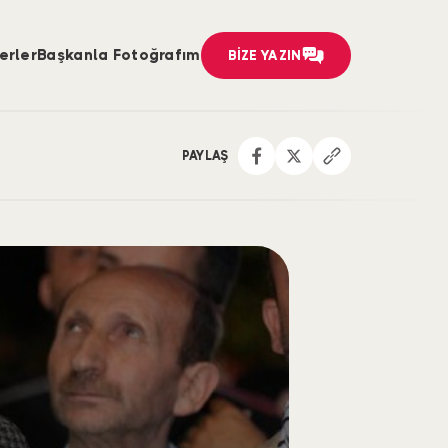
erler
Başkanla Fotoğrafım
BİZE YAZIN
PAYLAŞ