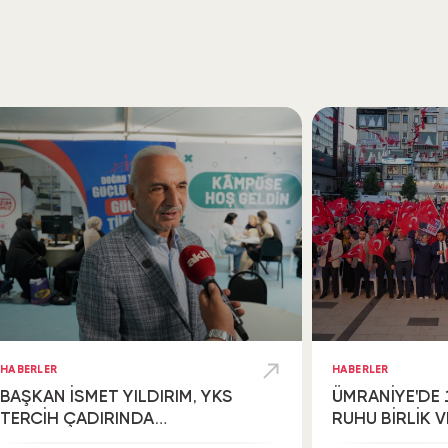
HABERLER
HABERLER
BAŞKAN İSMET YILDIRIM, YKS
ÜMRANİYE'DE
TERCİH ÇADIRINDA
RUHU BİRLİK 
GENÇLERLE BİR ARAYA GELDİ
İÇİNDE YAŞATI