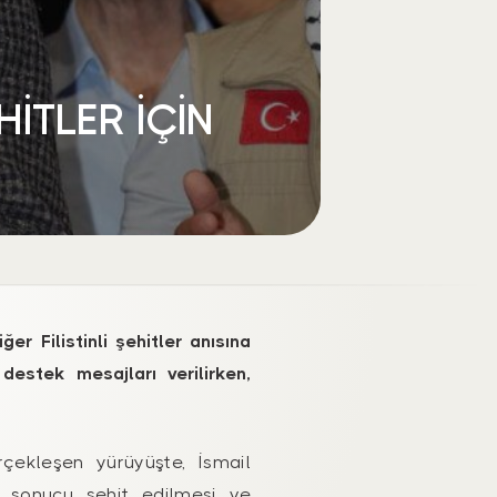
HİTLER İÇİN
r Filistinli şehitler anısına
destek mesajları verilirken,
çekleşen yürüyüşte, İsmail
t sonucu şehit edilmesi ve