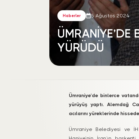
5 Ağustos 2024
Haberler
ÜMRANİYE’DE Bİ
YÜRÜDÜ
Ümraniye’de binlerce vatanda
yürüyüş yaptı. Alemdağ Cadd
acılarını yüreklerinde hissede
Ümraniye Belediyesi ve İH
Haniye’nin İran’ın başken