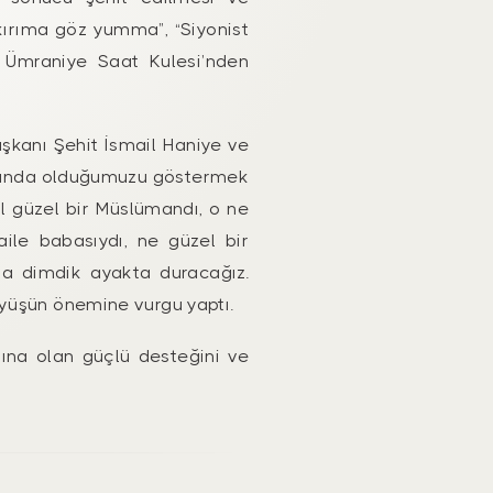
ykırıma göz yumma”, “Siyonist
i. Ümraniye Saat Kulesi’nden
şkanı Şehit İsmail Haniye ve
 yanında olduğumuzu göstermek
ıl güzel bir Müslümandı, o ne
ile babasıydı, ne güzel bir
ama dimdik ayakta duracağız.
rüyüşün önemine vurgu yaptı.
sına olan güçlü desteğini ve