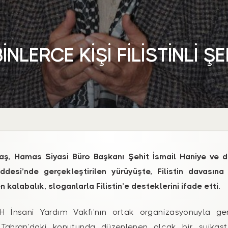
NLERCE KİŞİ FİLİSTİNLİ ŞE
ş, Hamas Siyasi Büro Başkanı Şehit İsmail Haniye ve diğe
esi’nde gerçekleştirilen yürüyüşte, Filistin davasına 
n kalabalık, sloganlarla Filistin’e desteklerini ifade etti.
H İnsani Yardım Vakfı’nın ortak organizasyonuyla ger
ti Tahran’daki konutunda düzenlenen alçak bir suikas